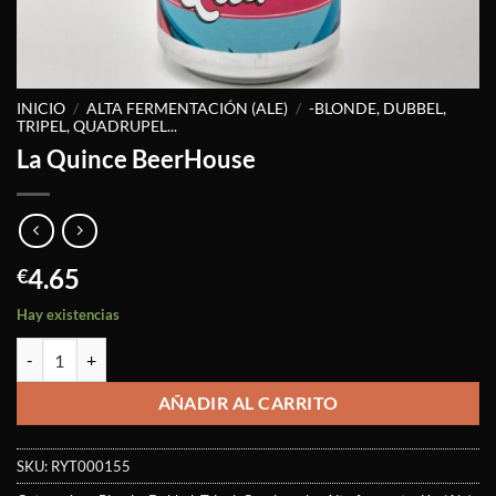
INICIO
/
ALTA FERMENTACIÓN (ALE)
/
-BLONDE, DUBBEL,
TRIPEL, QUADRUPEL...
La Quince BeerHouse
4.65
€
Hay existencias
La Quince BeerHouse cantidad
AÑADIR AL CARRITO
SKU:
RYT000155